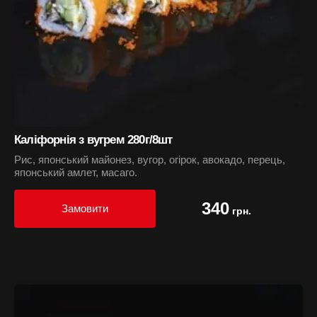
Каліфорнія з вугрем 280г/8шт
Рис, японський майонез, вугор, огірок, авокадо, перець,
японський амлет, масаго.
340
Замовити
грн.