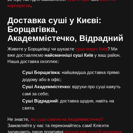
корпоратив
.
Доставка суші у Києві:
Борщагівка,
Академмістечко, Відрадний
Живете у Борщагівці чи шукаєте
суші поруч Київ
? Ми
вже доставляємо
найсмачніші суші Київ
у ваш район.
Наша доставка охоплює:
Суші Борщагівка
: найшвидша доставка прямо
додому або в офіс;
Суші Академмістечко
: відгуки про суші кажуть
самі за себе;
Суші Відрадний
: доставка щодня, навіть на
свята.
Не знаєте,
які суші смачні на Академмістечко?
Замовляйте у нас та переконайтесь самі! Клієнти
залишають лише позитивні
відгуки про суші Борщагівка
.