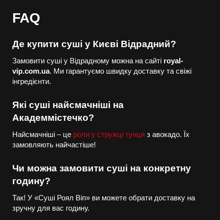
FAQ
Де купити суші у Києві Відрадний?
Замовити суші у Відрадному можна на сайті
royal-
vip.com.ua
. Ми гарантуємо швидку доставку та свіжі
інгредієнти.
Які суші найсмачніші на
Академмістечко?
Найсмачніші – це
роли у стружці тунця
з авокадо. Їх
замовляють найчастіше!
Чи можна замовити суші на конкретну
годину?
Так! У «Суші Роял Віп» ви можете обрати доставку на
зручну для вас годину.