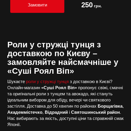
250
Замовити
грн.
Роли у стружці тунця з
доставкою по Києву –
замовляйте найсмачніше у
«Суші Роял Віп»
Шукаєте
роли у стружці тунця
з доставкою в Києві?
Онлайн-магазин
«Суші Роял Віп»
пропонує свіжі, смачні
та оригінальні роли з тунцем та авокадо, які стануть
ідеальним вибором для обіду, вечері чи святкового
застілля. Доставка до 50 хвилин по районах
Борщагівка
,
Академмістечко
,
Відрадний
і
Святошинський район
.
Нас вибирають за якість, доступні ціни та справжній смак
Японії.