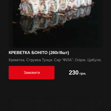
КРЕВЕТКА БОНІТО (260г/8шт)
Креветка. Стружка Тунця. Сир "ФІЛА". Огірок. Цибуля.
230
Замовити
грн.