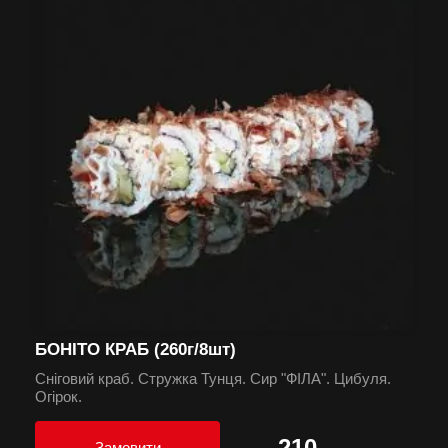
БОНІТО КРАБ (260г/8шт)
Сніговий краб. Стружка Тунця. Сир "ФІЛА". Цибуля.
Огірок.
210
Замовити