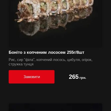
Боніто з копченим лососем 255г/8шт
Рис, сир "філа", копчений лосось, цибуля, огірок,
стружка тунця
265
Замовити
грн.