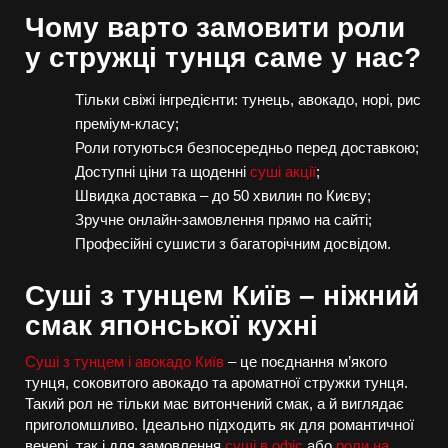
Чому варто замовити роли
у стружці тунця саме у нас?
Тільки свіжі інгредієнти: тунець, авокадо, норі, рис
преміум-класу;
Роли готуються безпосередньо перед доставкою;
Доступні ціни та щоденні
суші акції
;
Швидка доставка – до 50 хвилин по Києву;
Зручне онлайн-замовлення прямо на сайті;
Професійні сушисти з багаторічним досвідом.
Суші з тунцем Київ – ніжний
смак японської кухні
Суші з тунцем і авокадо Київ
– це поєднання м’якого
тунця, соковитого авокадо та ароматної стружки тунця.
Такий рол не тільки має витончений смак, а й виглядає
приголомшливо. Ідеально підходить як для романтичної
вечері, так і для замовлення
суші в офіс
або
роли на