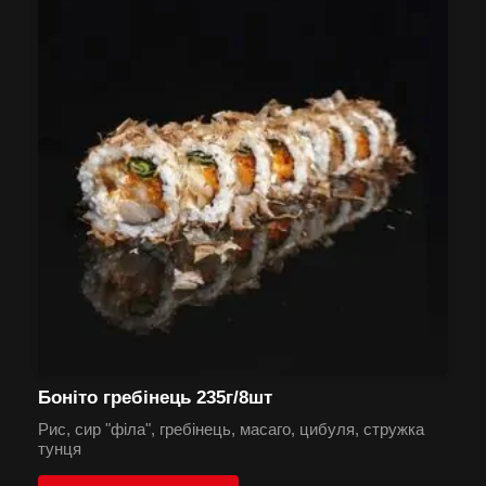
Боніто гребінець 235г/8шт
Рис, сир "філа", гребінець, масаго, цибуля, стружка
тунця