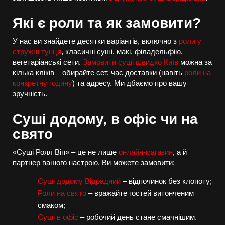
Які є роли та як замовити?
У нас ви знайдете десятки варіантів, включно з
роли у
стружці тунця
, класичні суші, макі, філадельфію,
вегетаріанські сети.
Замовити суші швидко Київ
можна за
кілька кліків – обирайте сет, час доставки (навіть
роли на
конкретну годину
) та адресу. Ми дбаємо про вашу
зручність.
Суші додому, в офіс чи на
свято
«Суші Роял Віп» – це не лише
онлайн-магазин
, а й
партнер вашого настрою. Ви можете замовити:
Суші додому Відрадний
– відпочинок без клопоту;
Роли на свято
– вражайте гостей витонченим
смаком;
Суші в офіс
– робочий день стане смачнішим.