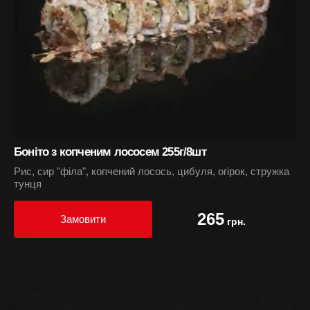
Боніто з копченим лососем 255г/8шт
Рис, сир "філа", копчений лосось, цибуля, огірок, стружка
тунця
265
Замовити
грн.