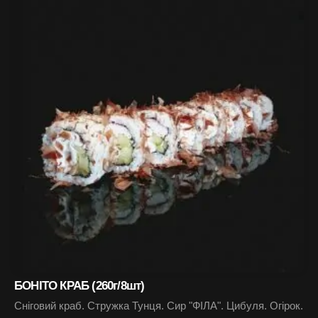
БОНІТО КРАБ (260г/8шт)
Сніговий краб. Стружка Тунця. Сир "ФІЛА". Цибуля. Огірок.