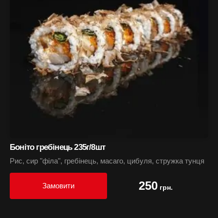
Боніто гребінець 235г/8шт
Рис, сир "філа", гребінець, масаго, цибуля, стружка тунця
250
Замовити
грн.