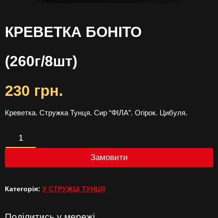
КРЕВЕТКА БОНІТО
(260г/8шт)
230
грн.
Креветка. Стружка Тунця. Сир “ФІЛА”. Огірок. Цибуля.
КРЕВЕТКА
БОНІТО
Замовити
(260г/8шт)
Категорія:
У СТРУЖЦІ ТУНЦЯ
кількість
Поділитись у мережі