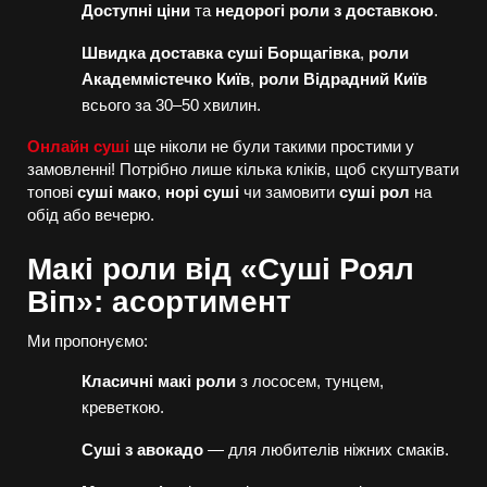
Доступні ціни
та
недорогі роли з доставкою
.
Швидка доставка суші Борщагівка
,
роли
Академмістечко Київ
,
роли Відрадний Київ
всього за 30–50 хвилин.
Онлайн суші
ще ніколи не були такими простими у
замовленні! Потрібно лише кілька кліків, щоб скуштувати
топові
суші мако
,
норі суші
чи замовити
суші рол
на
обід або вечерю.
Макі роли від «Суші Роял
Віп»: асортимент
Ми пропонуємо:
Класичні макі роли
з лососем, тунцем,
креветкою.
Суші з авокадо
— для любителів ніжних смаків.