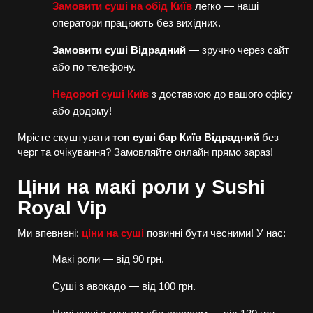
Замовити суші на обід Київ
легко — наші
оператори працюють без вихідних.
Замовити суші Відрадний
— зручно через сайт
або по телефону.
Недорогі суші Київ
з доставкою до вашого офісу
або додому!
Мрієте скуштувати
топ суші бар Київ Відрадний
без
черг та очікування? Замовляйте онлайн прямо зараз!
Ціни на макі роли у Sushi
Royal Vip
Ми впевнені:
ціни на суші
повинні бути чесними! У нас:
Макі роли — від 90 грн.
Суші з авокадо — від 100 грн.