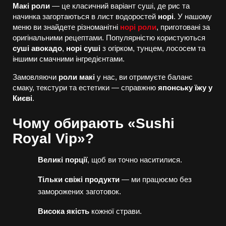
Макі роли
— це класичний варіант суші, де рис та
начинка загортаються в лист водоростей
норі
. У нашому
меню ви знайдете різноманітні
норі роли
, приготовані за
оригінальними рецептами. Популярністю користуються
суші авокадо
,
норі суші
з огірком, тунцем, лососем та
іншими смачними інгредієнтами.
Замовляючи
роли макі
у нас, ви отримуєте баланс
смаку, текстури та естетики — справжню
японську їжу у
Києві
.
Чому обирають «Sushi
Royal Vip»?
Великі порції
, щоб ви точно наситилися.
Тільки свіжі продукти
— ми працюємо без
заморожених заготовок.
Висока якість
кожної страви.