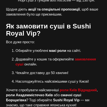
Норі суші з тунцем або лососем — від 130 грн.
Щодня діють
акції та спеціальні пропозиції
, щоб ваше
замовлення було ще приємнішим.
Як замовити суші в Sushi
Royal Vip?
Все дуже просто:
Обирайте улюблені
макі роли
на сайті.
Додавайте у кошик та оформлюйте
замовлення
суші
онлайн.
Чекайте доставку до 50 хвилин!
Насолоджуйтесь найсвіжішими суші у Києві!
Хочете спробувати найсмачніші
роли Київ Відрадний
,
роли Академмістечко Київ
або
смачні суші
Борщагівка
? Тоді обирайте
Sushi Royal Vip
— ми
знаємо, що таке справжня японська кухня!