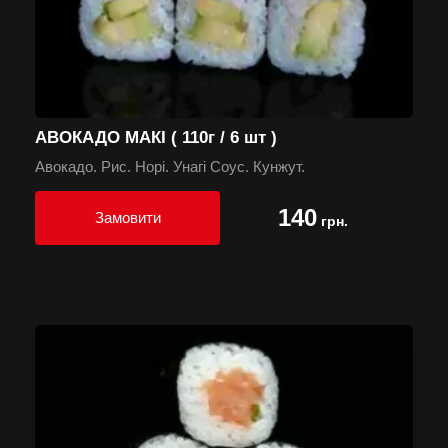
АВОКАДО МАКІ ( 110г / 6 шт )
Авокадо. Рис. Норі. Унагі Соус. Кунжут.
140
Замовити
грн.