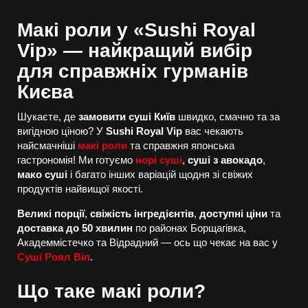
Макі роли у «Sushi Royal
Vip» — найкращий вибір
для справжніх гурманів
Києва
Шукаєте, де
замовити суші Київ
швидко, смачно та за
вигідною ціною? У
Sushi Royal Vip
вас чекають
найсмачніші
макі роли
та справжня японська
гастрономія! Ми готуємо
норі суші
,
суші з авокадо
,
мако суші
і багато інших варіацій щодня зі свіжих
продуктів найвищої якості.
Великі порції
,
свіжість інгредієнтів
,
доступні ціни
та
доставка до 50 хвилин
по районах Борщагівка,
Академмістечко та Відрадний — ось що чекає на вас у
Суші Роял Віп
.
Що таке макі роли?