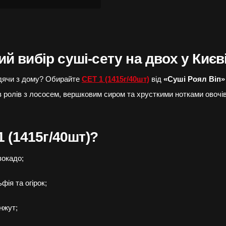
ий вибір суші-сету на двох у Києв
одячи з дому? Обирайте
СЕТ 1 (1415г/40шт)
від
«Суші Роял Віп»
в ролів з лососем, вершковим сиром та хрусткими нотками овочі
 (1415г/40шт)?
вокадо;
фія та огірок;
нжут;