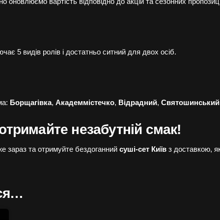
но оновлюємо вартість відповідно до акцій та сезонних пропозиці
лючає 5 видів ролів і достатньо ситний для двох осіб.
ма:
Борщагівка
,
Академмістечко
,
Відрадний
,
Святошинський
 отримайте незабутній смак!
е зараз та отримуйте бездоганний
суші-сет Київ
з доставкою, як
ися…