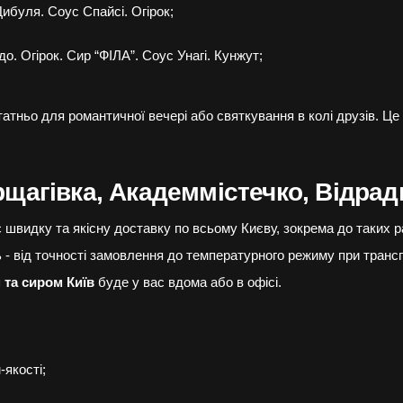
ибуля. Соус Спайсі. Огірок;
о. Огірок. Сир “ФІЛА”. Соус Унагі. Кунжут;
татньо для романтичної вечері або святкування в колі друзів. Ц
рщагівка, Академмістечко, Відра
є швидку та якісну доставку по всьому Києву, зокрема до таких р
 - від точності замовлення до температурного режиму при транс
 та сиром Київ
буде у вас вдома або в офісі.
-якості;