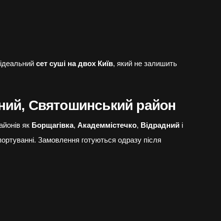
е ідеальний
сет суші на двох Київ
, який не залишить
дний, Святошинський район
айонів як
Борщагівка
,
Академмістечко
,
Відрадний
і
портуванні. Замовлення готуються одразу після