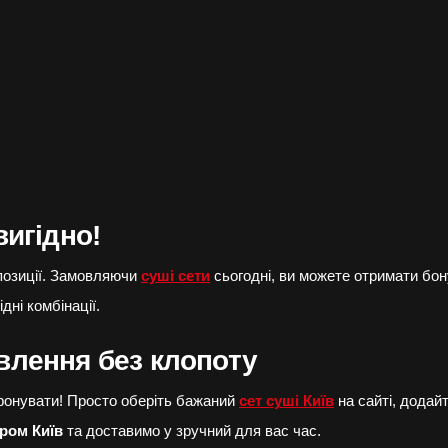
вигідно!
опозиції. Замовляючи
суші сети
сьогодні, ви можете отримати бон
дні комбінації.
овлення без клопоту
ефонувати! Просто оберіть бажаний
сет суші Київ
на сайті, додайт
иром Київ
та доставимо у зручний для вас час.