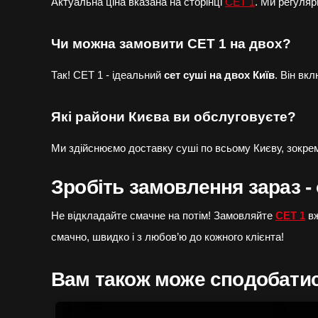
Актуальна ціна вказана на сторінці
СЕТ 1
. Ми регуляр
Чи можна замовити СЕТ 1 на двох?
Так! СЕТ 1 - ідеальний
сет суші на двох Київ
. Він вк
Які райони Києва ви обслуговуєте?
Ми здійснюємо доставку суші по всьому Києву, зокре
Зробіть замовлення зараз -
Не відкладайте смачне на потім! Замовляйте
СЕТ 1
вж
смачно, швидко і з любов’ю до кожного клієнта!
Вам також може сподобат