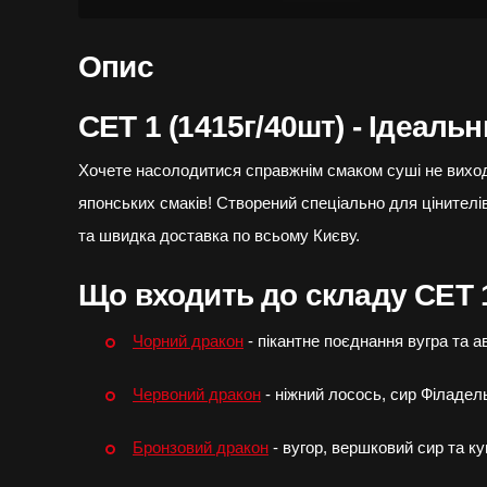
Опис
СЕТ 1 (1415г/40шт) - Ідеальн
Хочете насолодитися справжнім смаком суші не вих
японських смаків! Створений спеціально для цінителі
та швидка доставка по всьому Києву.
Що входить до складу СЕТ 1
Чорний дракон
- пікантне поєднання вугра та а
Червоний дракон
- ніжний лосось, сир Філадель
Бронзовий дракон
- вугор, вершковий сир та ку