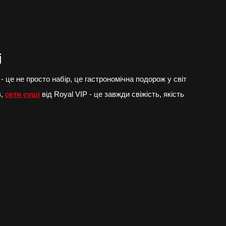
і
- це не просто набір, це гастрономічна подорож у світ
в,
сети суші
від Royal VIP - це завжди свіжість, якість