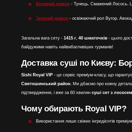
Вогняний дракон
- Тунець. Смажений Лосось. Ц
Зелений дракон
- освіжаючий рол Вугор. Авокад
Загальна вага сету -
1415 г
,
40 шматочків
- цього дос
байдужими навіть найвибагливіших гурманів!
Доставка суші по Києву: Бо
Sishi Royal VIP
- це сервіс преміум-класу, що гаранту
Святошинський район
. Ми дбаємо про кожну деталь
підтвердження, і вже за 60 хвилин
суші сет з лососем
Чому обирають Royal VIP?
Використання лише свіжих інгредієнтів преміум