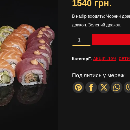
1540
грн.
Оригінальна
Поточ
ціна:
ціна:
В набір входять: Чорний дра
дракон. Зелений дракон.
1720
1540
грн..
грн..
СЕТ
1
Категорії:
АКЦІЯ -10%
,
СЕТИ
(1415г/40шт)
кількість
Поділитись у мережі