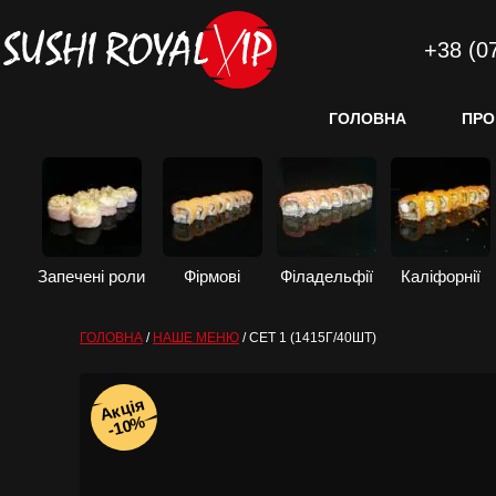
+38 (0
ГОЛОВНА
ПРО
Запечені роли
Фірмові
Філадельфії
Каліфорнії
ГОЛОВНА
/
НАШЕ МЕНЮ
/
СЕТ 1 (1415Г/40ШТ)
Акція
-10%