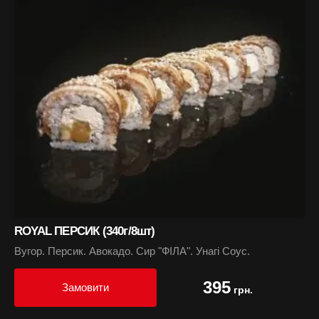
ROYAL ПЕРСИК (340г/8шт)
Вугор. Персик. Авокадо. Сир "ФІЛА". Унагі Соус.
395
Замовити
грн.