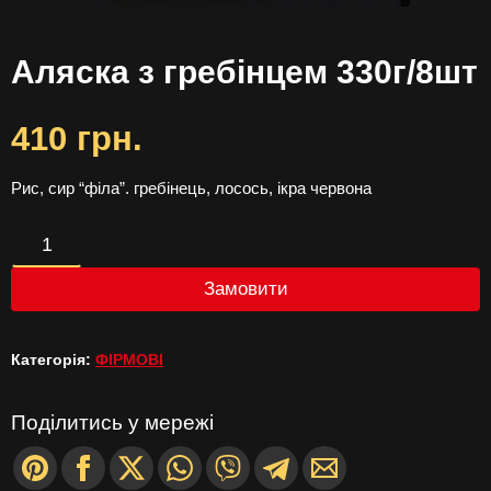
Аляска з гребінцем 330г/8шт
410
грн.
Рис, сир “філа”. гребінець, лосось, ікра червона
Аляска
з
Замовити
гребінцем
Категорія:
ФІРМОВІ
330г/8шт
кількість
Поділитись у мережі