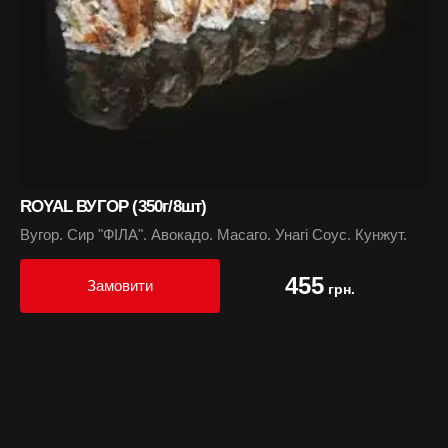
ROYAL ВУГОР (350г/8шт)
Вугор. Сир "ФІЛА". Авокадо. Масаго. Унагі Соус. Кунжут.
455
Замовити
грн.