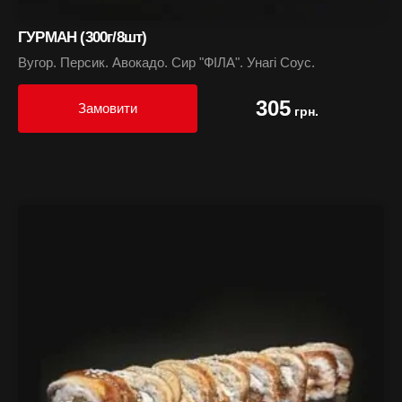
ГУРМАН (300г/8шт)
Вугор. Персик. Авокадо. Сир "ФІЛА". Унагі Соус.
305
Замовити
грн.