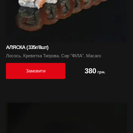
АЛЯСКА (335г/8шт)
Лосось. Креветка Тигрова. Сир "ФІЛА". Масаго
380
Замовити
грн.