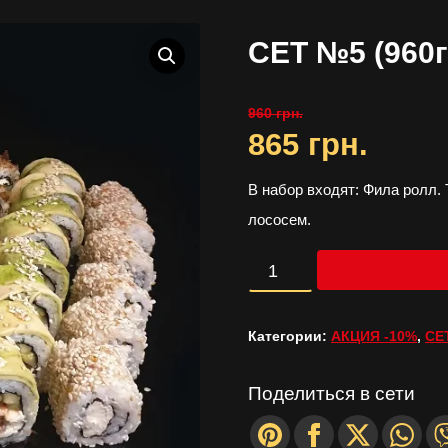
СЕТ №5 (960г
960
грн.
865
грн.
Первоначальная
Текуща
цена
цена:
В набор входят: Фила ролл.
лососем.
составляла
865
960
грн..
Количество
грн..
СЕТ
Категории:
АКЦИЯ -10%
,
СЕ
№5
(960г/30шт)
Поделиться в сети