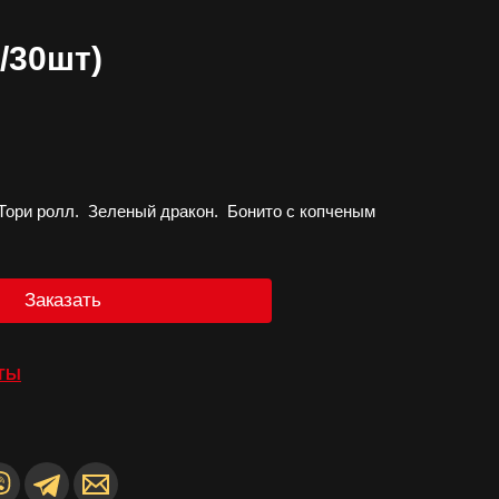
/30шт)
я
 Тори ролл. Зеленый дракон. Бонито с копченым
Заказать
ТЫ