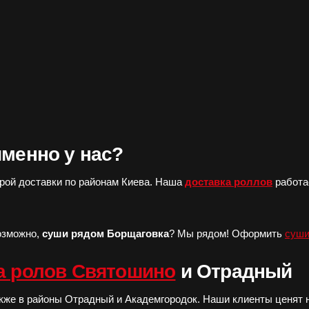
менно у нас?
рой доставки по районам Киева. Наша
доставка роллов
работае
озможно,
суши рядом Борщаговка
? Мы рядом! Оформить
суши
а ролов Святошино
и Отрадный
также в районы Отрадный и Академгородок. Наши клиенты ценят н