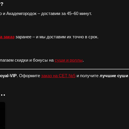
у?
 и Академгородок – доставим за 45–60 минут.
а заказ
заранее – и мы доставим их точно в срок.
длагаем скидки и бонусы на
суши и роллы
.
oyal-VIP
. Оформите
заказ на СЕТ №5
и получите
лучшие суши
о…