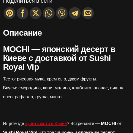
Поделиться в сети
Описание
MOCHI — японский десерт в
Киеве с доставкой от Sushi
Royal Vip
Тесто: рисовая мука, крем сыр, джем фрукты.
Вкусы: смородина, киви, малина, клубника, ананас, вишня,
орео, рафаэло, груша, манго.
Ищете где
купить моти в Киеве
? Встречайте —
MOCHI
от
Sushi Royal Vip
! Это традиционный
японский десерт
,