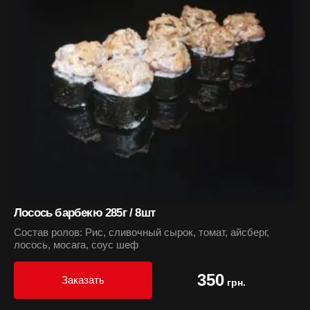
Лосось барбекю 285г / 8шт
Состав ролов: Рис, сливочный сырок, томат, айсберг,
лосось, мосага, соус шеф
350
Заказать
грн.