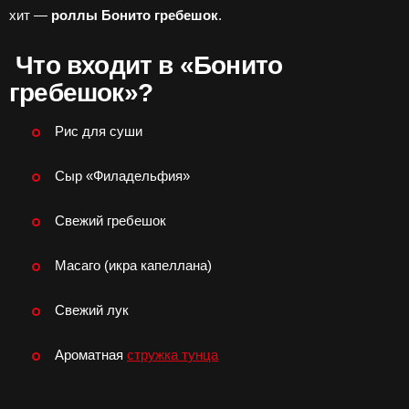
хит —
роллы Бонито гребешок
.
Что входит в «Бонито
гребешок»?
Рис для суши
Сыр «Филадельфия»
Свежий гребешок
Масаго (икра капеллана)
Свежий лук
Ароматная
стружка тунца