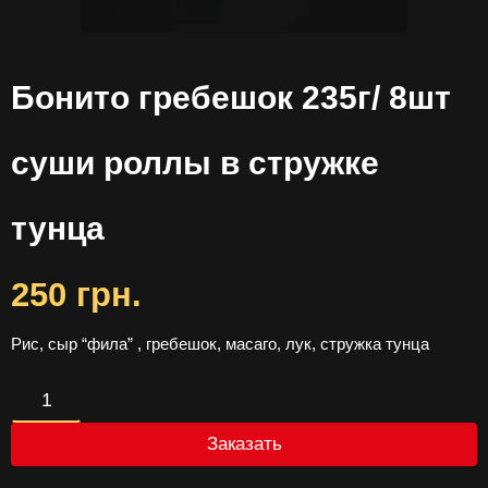
Бонито гребешок 235г/ 8шт
суши роллы в стружке
тунца
250
грн.
Рис, сыр “фила” , гребешок, масаго, лук, стружка тунца
Количество
Бонито
Заказать
гребешок