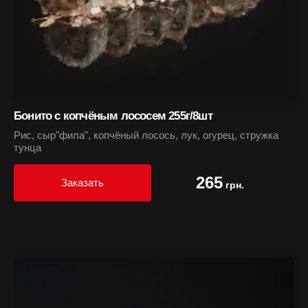
Бонито с копчёным лососем 255г/8шт
Рис, сыр"фила", копчёный лосось, лук, огурец, стружка
тунца
265
Заказать
грн.