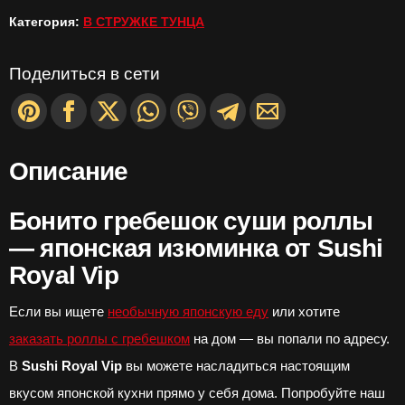
Категория:
В СТРУЖКЕ ТУНЦА
235г/
8шт
Поделиться в сети
суши
роллы
Описание
в
стружке
Бонито гребешок суши роллы
— японская изюминка от Sushi
тунца
Royal Vip
Если вы ищете
необычную японскую еду
или хотите
заказать роллы с гребешком
на дом — вы попали по адресу.
В
Sushi Royal Vip
вы можете насладиться настоящим
вкусом японской кухни прямо у себя дома. Попробуйте наш