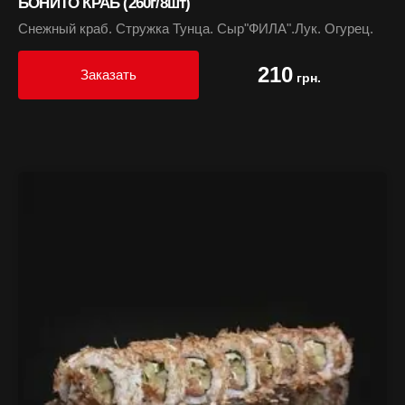
БОНИТО КРАБ (260г/8шт)
Снежный краб. Стружка Тунца. Сыр"ФИЛА".Лук. Огурец.
210
Заказать
грн.